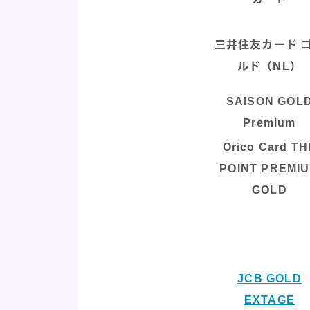
三井住友カード 
ルド（NL）
SAISON GOL
Premium
Orico Card TH
POINT PREMI
GOLD
JCB GOLD
EXTAGE