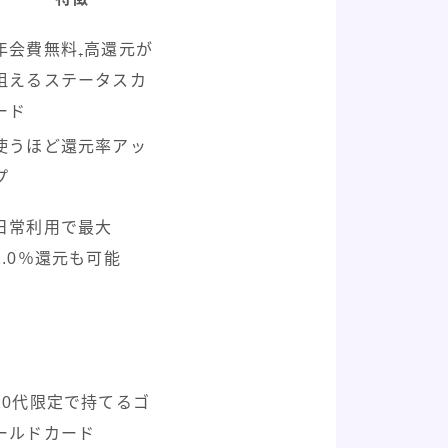
年会費無料₊高還元が
狙えるステータスカ
ード
使うほど還元率アッ
プ
日常利用で最大
2.0％還元も可能
20代限定で持てるゴ
ールドカード