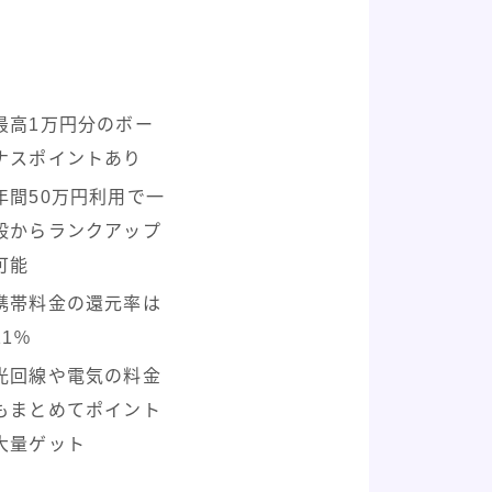
最高1万円分のボー
ナスポイントあり
年間50万円利用で一
般からランクアップ
可能
携帯料金の還元率は
11％
光回線や電気の料金
もまとめてポイント
大量ゲット